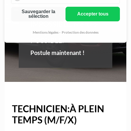
Marketin
Sauvegarder la
RIEN N'EST
Accepter tous
sélection
IMPOSSIBLE, Mertes-
Energie LE REND
Mentions légales
Protection des données
POSSIBLE.
Postule maintenant !
TECHNICIEN:À PLEIN
TEMPS (M/F/X)