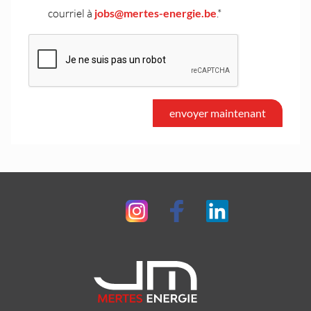
courriel à
jobs@mertes-energie.be
.*
envoyer maintenant