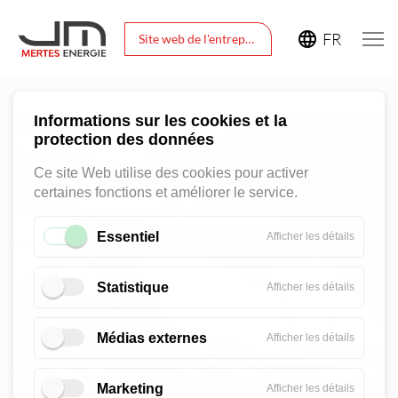
FR
Site web de l'entreprise
Informations sur les cookies et la
protection des données
Ce site Web utilise des cookies pour activer
certaines fonctions et améliorer le service.
Essentiel
pour
Afficher les détails
Essentiel
Statistique
pour
Afficher les détails
Statistiq
Médias externes
pour
Afficher les détails
Médias
externes
Marketing
pour
Afficher les détails